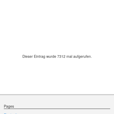
Armband Bergkristall
Armband
Sofortkaufpreis
35,00 EUR
Sofortkau
Dieser Eintrag wurde 7312 mal aufgerufen.
Pages