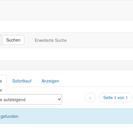
Erweiterte Suche
te
Sofortkauf
Anzeigen
h:
<
Seite 1 von 1
l gefunden