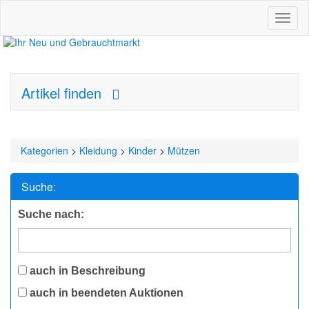
Toggl
naviga
Artikel finden
Kategorien
>
Kleidung
>
Kinder
>
Mützen
Suche:
Suche nach:
auch in Beschreibung
auch in beendeten Auktionen