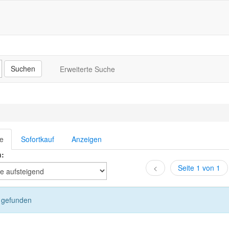
Erweiterte Suche
te
Sofortkauf
Anzeigen
h:
<
Seite 1 von 1
l gefunden