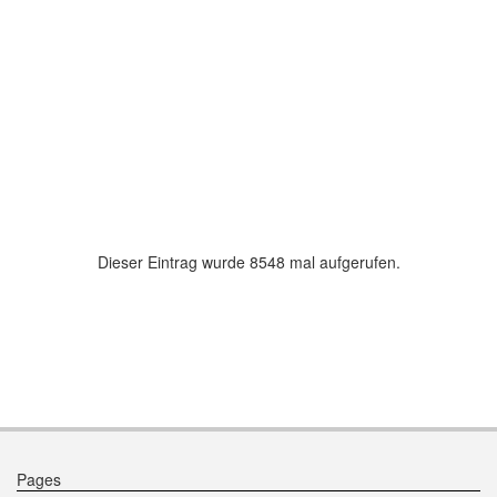
Armband Bergkristall
Armband
Sofortkaufpreis
35,00 EUR
Sofortkau
Dieser Eintrag wurde 8548 mal aufgerufen.
Pages