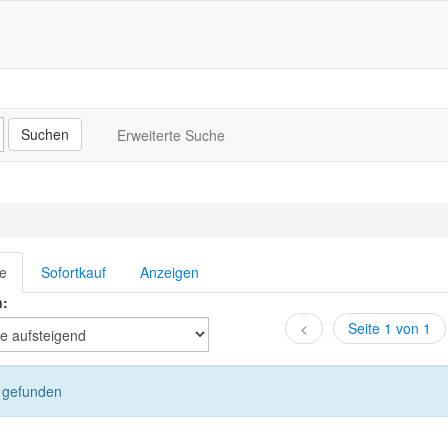
Erweiterte Suche
te
Sofortkauf
Anzeigen
h:
<
Seite 1 von 1
l gefunden