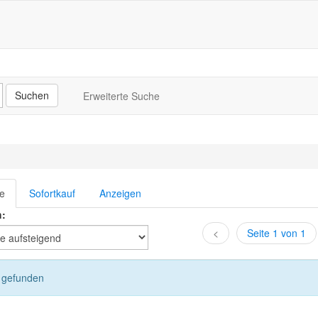
Erweiterte Suche
te
Sofortkauf
Anzeigen
h:
<
Seite 1 von 1
l gefunden