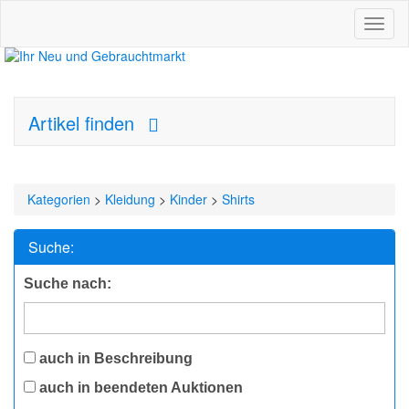
Toggl
naviga
Artikel finden
Kategorien
>
Kleidung
>
Kinder
>
Shirts
Suche:
Suche nach:
auch in Beschreibung
auch in beendeten Auktionen